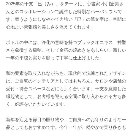
2025年の干支「巳（み）」をテーマに、心書家 小川宏美さ
んとのコラボレーションで誕生した特別なハーバリウムで
す。舞うようにしなやかで力強い「巳」の筆文字は、空間に
心地よい緊張感と美しさを添えてくれます。
ボトルの中には、浄化の意味を持つブラックオニキス、神聖
さを象徴する稲穂、そして金箔の煌めきをあしらい、新しい
一年の平穏と実りを願って丁寧に仕上げました。
和の要素を取り入れながらも、現代的で洗練されたデザイン
は、ご自宅のインテリアとしてはもちろん、サロンや店舗の
受付・待合スペースなどにもよく合います。干支を意識した
縁起物として、お客様を迎える空間に取り入れられる方も多
く、好評をいただいています。
新年を迎える節目の贈り物や、ご自身へのお守りのような一
品としてもおすすめです。今年一年が、穏やかで実り多きも