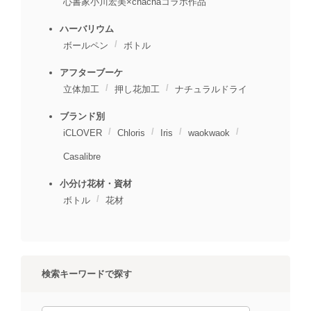
心書家小川宏美×chachaコラボ作品
ハーバリウム
ボールペン
ボトル
アフターブーケ
立体加工
押し花加工
ナチュラルドライ
ブランド別
iCLOVER
Chloris
Iris
waokwaok
Casalibre
小分け花材・資材
ボトル
花材
検索キーワードで探す